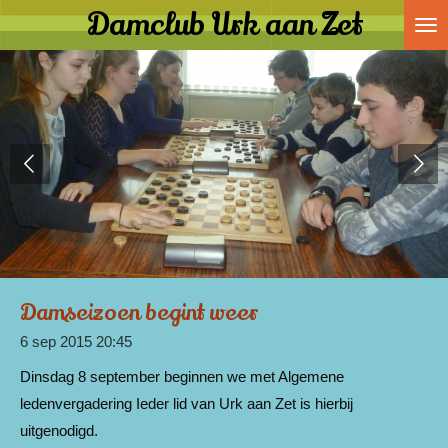
Damclub Urk aan Zet
Ga
direct
naar
de
hoofdinhoud
Damseizoen begint weer
6 sep 2015
20:45
Dinsdag 8 september beginnen we met Algemene
ledenvergadering Ieder lid van Urk aan Zet is hierbij
uitgenodigd.