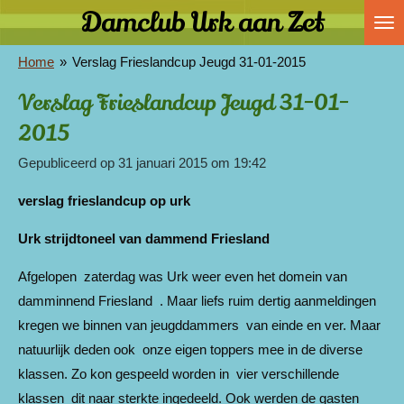
Damclub Urk aan Zet
Ga
direct
Home
»
Verslag Frieslandcup Jeugd 31-01-2015
naar
de
Verslag Frieslandcup Jeugd 31-01-
hoofdinhoud
2015
Gepubliceerd op 31 januari 2015 om 19:42
verslag frieslandcup op urk
Urk strijdtoneel van dammend Friesland
Afgelopen zaterdag was Urk weer even het domein van
damminnend Friesland . Maar liefs ruim dertig aanmeldingen
kregen we binnen van jeugddammers van einde en ver. Maar
natuurlijk deden ook onze eigen toppers mee in de diverse
klassen. Zo kon gespeeld worden in vier verschillende
klassen dit naar sterkte ingedeeld. Ook werden de gasten