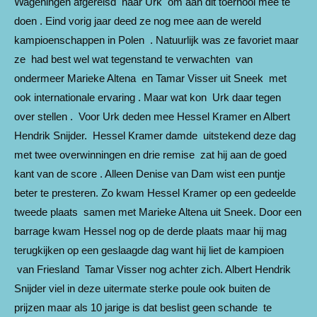
Wageningen afgereisd naar Urk om aan dit toernooi mee te
doen . Eind vorig jaar deed ze nog mee aan de wereld
kampioenschappen in Polen . Natuurlijk was ze favoriet maar
ze had best wel wat tegenstand te verwachten van
ondermeer Marieke Altena en Tamar Visser uit Sneek met
ook internationale ervaring . Maar wat kon Urk daar tegen
over stellen . Voor Urk deden mee Hessel Kramer en Albert
Hendrik Snijder. Hessel Kramer damde uitstekend deze dag
met twee overwinningen en drie remise zat hij aan de goed
kant van de score . Alleen Denise van Dam wist een puntje
beter te presteren. Zo kwam Hessel Kramer op een gedeelde
tweede plaats samen met Marieke Altena uit Sneek. Door een
barrage kwam Hessel nog op de derde plaats maar hij mag
terugkijken op een geslaagde dag want hij liet de kampioen
van Friesland Tamar Visser nog achter zich. Albert Hendrik
Snijder viel in deze uitermate sterke poule ook buiten de
prijzen maar als 10 jarige is dat beslist geen schande te