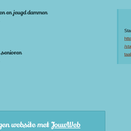
ren en jeugd dammen
B
Sta
htt
/st
senioren
taa
B
gen website met
JouwWeb