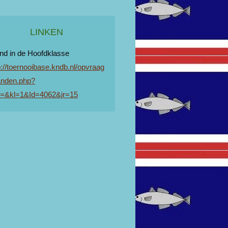
LINKEN
nd in de Hoofdklasse
p://toernooibase.kndb.nl/opvraag
anden.php?
l=&kl=1&Id=4062&jr=15