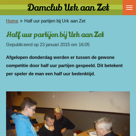
Damclub Urk aan Zet
Ga
direct
Home
»
Half uur partijen bij Urk aan Zet
naar
de
Half uur partijen bij Urk aan Zet
hoofdinhoud
Gepubliceerd op 23 januari 2015 om 16:05
Afgelopen donderdag werden er tussen de gewone
competitie door half uur partijen gespeeld. Dit betekent
per speler de man een half uur bedenktijd.