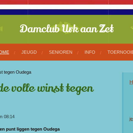
Damclub Urk aan Zet
OME
JEUGD
SENIOREN
INFO
TOERNOOI
nst tegen Oudega
de volle winst tegen
om 08:14
j
 een punt liggen tegen Oudega