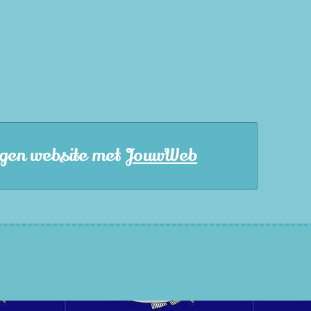
gen website met
JouwWeb