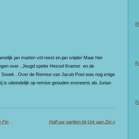
P
melijk jan marten v/d reest en jan snijder Maar hier
F
 tegen over . Jeugd speler Hessel Kramer en de
s Snoek . Over de Remise van Jacob Post was nog enige
ij is uiteindelijk op remise geouden eveneens als Jurian
F
Jeugd kan inschrijven voor Halve Finales Kamp. van Nedl
Half uur partijen bij Urk aan Zet
»