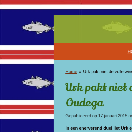
Ga
direct
naar
de
hoofdinhoud
H
Home
»
Urk pakt niet de volle wi
Urk pakt niet 
Oudega
Gepubliceerd op 17 januari 2015 
In een enerverend duel liet Urk