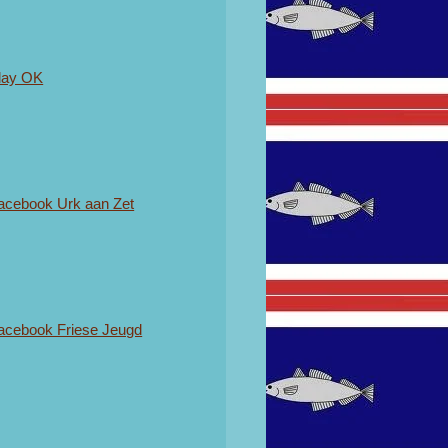
lay OK
acebook Urk aan Zet
acebook Friese Jeugd